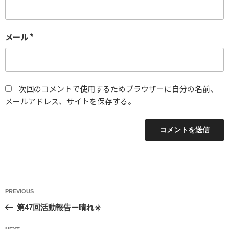
メール
*
次回のコメントで使用するためブラウザーに自分の名前、
メールアドレス、サイトを保存する。
投
Previous
PREVIOUS
稿
Post
第47回活動報告ー晴れ☀️
ナ
ビ