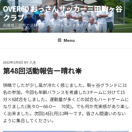
Skip
OVER60 おっさんサッカー三田駒ヶ谷
to
クラブ
content
兵庫県三田市で活動するシニアサッカークラブ
Menu
POSTED
2022年3月8日
BY
八木
第48回活動報告ー晴れ☀️
ON
快晴でしたが少し風が冷たく感じました。駒ヶ谷グランドに31
名の参加。今回も年齢バランスを考慮した3チームに分けて15
分×6試合をしました。運動量が多くどの試合もハードゲームに
なりました(我々Oー66.Oー 70笑)。でも何か充実感があり楽し
く出来ました。次回14日(月)12時～です。皆さん間違いのない
ように集合してください。