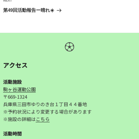
Next
NEXT
ゲ
Post
第49回活動報告ー晴れ☀️
ー
シ
ョ
ン
アクセス
活動施設
駒ヶ谷運動公園
〒669-1324
兵庫県三田市ゆりのき台１丁目４４番地
※予約状況により変更する場合があります
※施設の詳細は
こちら
活動時間